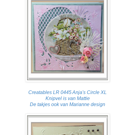
Creatables LR 0445 Anja's Circle XL
Knipvel is van Mattie
De takjes ook van Marianne design