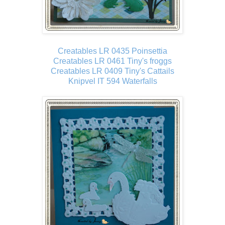
Creatables LR 0435 Poinsettia
Creatables LR 0461 Tiny's froggs
Creatables LR 0409 Tiny's Cattails
Knipvel IT 594 Waterfalls