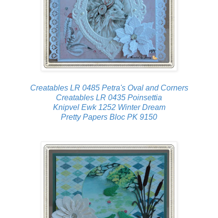
Creatables LR 0485 Petra's Oval and Corners
Creatables LR 0435 Poinsettia
Knipvel Ewk 1252 Winter Dream
Pretty Papers Bloc PK 9150