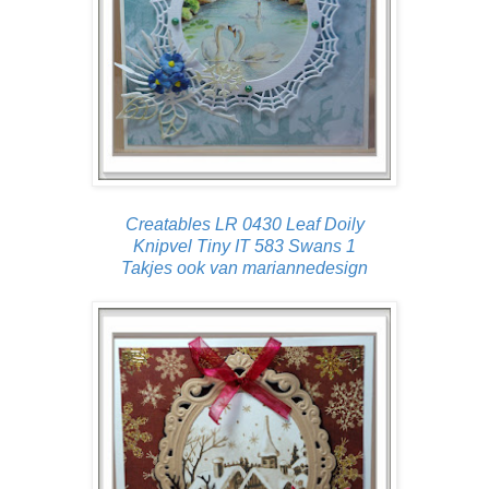
Creatables LR 0430 Leaf Doily
Knipvel Tiny IT 583 Swans 1
Takjes ook van mariannedesign