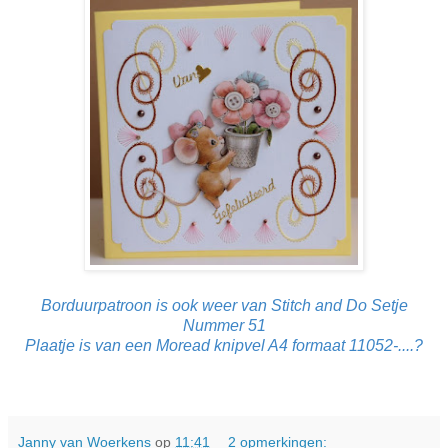
Borduurpatroon is ook weer van Stitch and Do Setje
Nummer 51
Plaatje is van een Moread knipvel A4 formaat 11052-....?
Janny van Woerkens
op
11:41
2 opmerkingen: