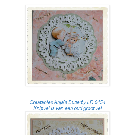
Creatables Anja's Butterfly LR 0454
Knipvel is van een oud groot vel